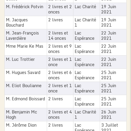
M. Frédérick Potvin
2 livres et 2
Lac Charité
19 Juin
onces
2021
M. Jacques
2 livres
Lac Charité
19 Juin
Bouchard
1
2021
M. Jean-François
2 livres et
Lac
22 Juin
Laverdière
14 onces
Espérance
2021
Mme Marie Ke Mas
2 livres et 9
Lac
22 Juin
onces
Espérance
2021
M. Luc Trottier
2 livres et 1
Lac
22 Juin
once
Espérance
2021
M. Hugues Savard
2 livres et 6
Lac
25 Juin
onces
Espérance
2021
M. Eliot Boulianne
2 livres et 1
Lac
25 Juin
once
Espérance
2021
M. Edmond Boissard
2 livres
Lac
25 Juin
Espérance
2021
M. Benjamin Mc
2 livres et 4
Lac Charité
26 Juin
Hogh
onces
1
2021
M. Jérôme Dion
2 livres
Lac
3 Juillet
Espérance
2021