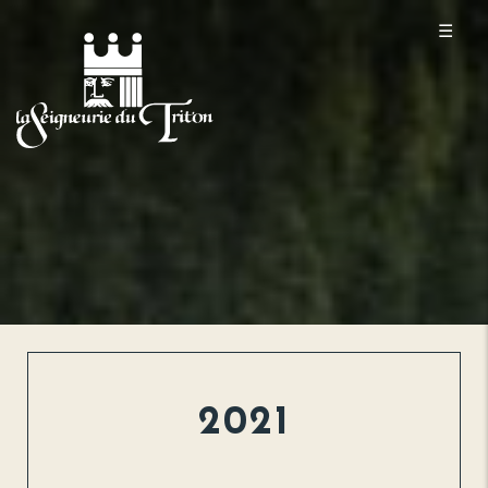
☰
2021