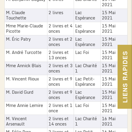
2021
M. Claude
2 livres
Lac
15 Mai
Touchette
Espérance
2021
Mme Marie-Claude
2 livres et 4
Lac
15 Mai
Picotte
onces
Espérance
2021
M. Éric Patry
2 livres et 2
Lac
15 Mai
onces
Espérance
2021
M. André Turcotte
2 livres et
Lac Foi
15 Mai
LIENS RAPIDES
13 onces
2021
Mme Annick Blais
2 livres et 3
Lac Charité
15 Mai
onces
1
2021
M. Vincent Rioux
2 livres et 9
Lac Petit-
15 Mai
onces
Espérance
2021
M. David Gurd
2 livres et 9
Lac
15 Mai
onces
Espérance
2021
Mme Annie Lemire
2 livres et 1
Lac Foi
15 Mai
once
2021
M. Vincent
2 livres et
Lac Charité
16 Mai
Arsenault
14 onces
1
2021
M. Félix Pare
2 livres et
Lac Petit-
16 Mai