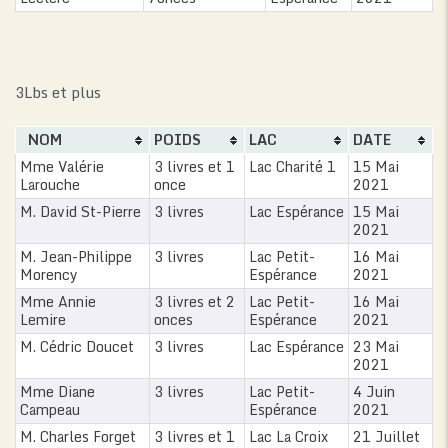
3Lbs et plus
NOM
POIDS
LAC
DATE
Mme Valérie
3 livres et 1
Lac Charité 1
15 Mai
Larouche
once
2021
M. David St-Pierre
3 livres
Lac Espérance
15 Mai
2021
M. Jean-Philippe
3 livres
Lac Petit-
16 Mai
Morency
Espérance
2021
Mme Annie
3 livres et 2
Lac Petit-
16 Mai
Lemire
onces
Espérance
2021
M. Cédric Doucet
3 livres
Lac Espérance
23 Mai
2021
Mme Diane
3 livres
Lac Petit-
4 Juin
0
Campeau
Espérance
2021
M. Charles Forget
3 livres et 1
Lac La Croix
21 Juillet