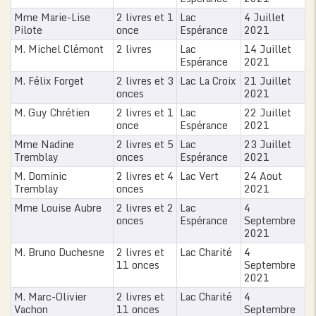
Mme Marie-Lise
2 livres et 1
Lac
4 Juillet
Pilote
once
Espérance
2021
M. Michel Clémont
2 livres
Lac
14 Juillet
Espérance
2021
M. Félix Forget
2 livres et 3
Lac La Croix
21 Juillet
onces
2021
M. Guy Chrétien
2 livres et 1
Lac
22 Juillet
once
Espérance
2021
Mme Nadine
2 livres et 5
Lac
23 Juillet
Tremblay
onces
Espérance
2021
M. Dominic
2 livres et 4
Lac Vert
24 Aout
Tremblay
onces
2021
Mme Louise Aubre
2 livres et 2
Lac
4
onces
Espérance
Septembre
2021
M. Bruno Duchesne
2 livres et
Lac Charité
4
11 onces
Septembre
2021
M. Marc-Olivier
2 livres et
Lac Charité
4
Vachon
11 onces
Septembre