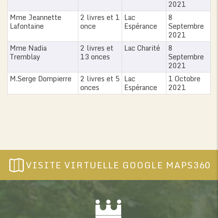
2021
Mme Jeannette
2 livres et 1
Lac
8
Lafontaine
once
Espérance
Septembre
2021
Mme Nadia
2 livres et
Lac Charité
8
Tremblay
13 onces
Septembre
2021
M.Serge Dompierre
2 livres et 5
Lac
1 Octobre
onces
Espérance
2021
VISITE VIRTUELLE GOOGLE MAPS360