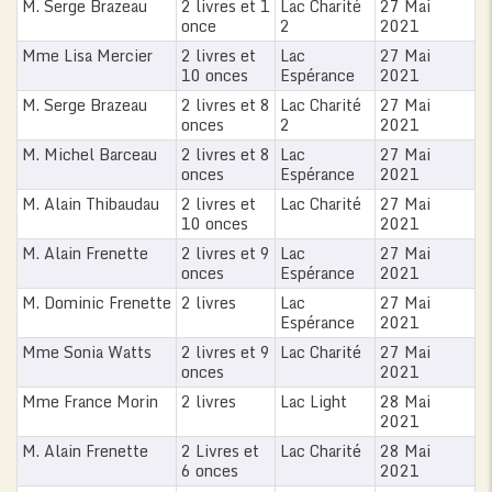
M. Serge Brazeau
2 livres et 1
Lac Charité
27 Mai
once
2
2021
Mme Lisa Mercier
2 livres et
Lac
27 Mai
10 onces
Espérance
2021
M. Serge Brazeau
2 livres et 8
Lac Charité
27 Mai
onces
2
2021
M. Michel Barceau
2 livres et 8
Lac
27 Mai
onces
Espérance
2021
M. Alain Thibaudau
2 livres et
Lac Charité
27 Mai
10 onces
2021
M. Alain Frenette
2 livres et 9
Lac
27 Mai
onces
Espérance
2021
M. Dominic Frenette
2 livres
Lac
27 Mai
Espérance
2021
Mme Sonia Watts
2 livres et 9
Lac Charité
27 Mai
onces
2021
Mme France Morin
2 livres
Lac Light
28 Mai
2021
M. Alain Frenette
2 Livres et
Lac Charité
28 Mai
6 onces
2021