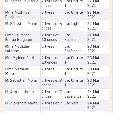
M. Jordan Lévesque
2 livres et 8
Lac Charité
22 Mai
onces
1
2021
Mme Mathilde
2 livres
Lac Charité
22 Mai
Bisaillon
2021
M. Sébastien Morin
2 livres et 4
Lac Light
22 Mai
onces
2021
Mme Laurence-
2 livres et
Lac
22 Mai
Émilie Bergeron
13 onces
Espérance
2021
Mme Nathalie
2 livres
Lac
23 Mai
Laforme
Espérance
2021
Mm Mylène Petit
2 livres et
Lac Charité
23 Mai
10 onces
1
2021
Mme Nathalie
2 livres
Lac Charité
23 Mai
Miller
1
2021
M. Sébastien Morin
2 livres et 8
Lac Charité
23 Mai
onces
1
2021
M. Alexis Labelle
2 livres et 7
Lac
24 Mai
onces
Espérance
2021
M. Alexandre Martel
2 livres et 9
Lac Vert
24 Mai
onces
2021