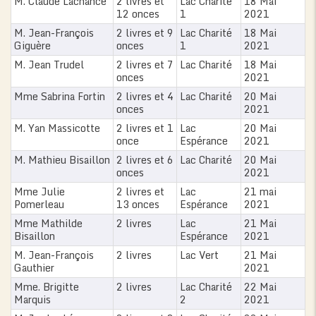
M. Claude Lachance
2 livres et
Lac Charité
18 Mai
12 onces
1
2021
M. Jean-François
2 livres et 9
Lac Charité
18 Mai
Giguère
onces
1
2021
M. Jean Trudel
2 livres et 7
Lac Charité
18 Mai
onces
2021
Mme Sabrina Fortin
2 livres et 4
Lac Charité
20 Mai
onces
2021
M. Yan Massicotte
2 livres et 1
Lac
20 Mai
once
Espérance
2021
M. Mathieu Bisaillon
2 livres et 6
Lac Charité
20 Mai
onces
2021
Mme Julie
2 livres et
Lac
21 mai
Pomerleau
13 onces
Espérance
2021
Mme Mathilde
2 livres
Lac
21 Mai
Bisaillon
Espérance
2021
M. Jean-François
2 livres
Lac Vert
21 Mai
Gauthier
2021
Mme. Brigitte
2 livres
Lac Charité
22 Mai
Marquis
2
2021