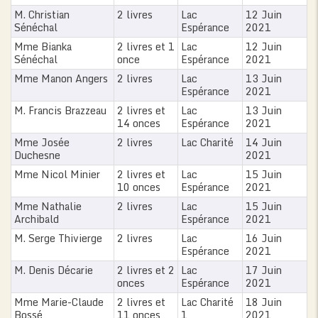
M. Christian
2 livres
Lac
12 Juin
Sénéchal
Espérance
2021
Mme Bianka
2 livres et 1
Lac
12 Juin
Sénéchal
once
Espérance
2021
Mme Manon Angers
2 livres
Lac
13 Juin
Espérance
2021
M. Francis Brazzeau
2 livres et
Lac
13 Juin
14 onces
Espérance
2021
Mme Josée
2 livres
Lac Charité
14 Juin
Duchesne
2021
Mme Nicol Minier
2 livres et
Lac
15 Juin
10 onces
Espérance
2021
Mme Nathalie
2 livres
Lac
15 Juin
Archibald
Espérance
2021
M. Serge Thivierge
2 livres
Lac
16 Juin
Espérance
2021
M. Denis Décarie
2 livres et 2
Lac
17 Juin
onces
Espérance
2021
Mme Marie-Claude
2 livres et
Lac Charité
18 Juin
Bossé
11 onces
1
2021