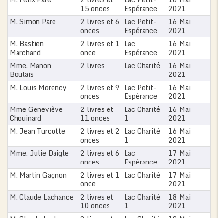
15 onces
Espérance
2021
M. Simon Pare
2 livres et 6
Lac Petit-
16 Mai
onces
Espérance
2021
M. Bastien
2 livres et 1
Lac
16 Mai
Marchand
once
Espérance
2021
Mme. Manon
2 livres
Lac Charité
16 Mai
Boulais
2021
M. Louis Morency
2 livres et 9
Lac Petit-
16 Mai
onces
Espérance
2021
Mme Geneviève
2 livres et
Lac Charité
16 Mai
Chouinard
11 onces
1
2021
M. Jean Turcotte
2 livres et 2
Lac Charité
16 Mai
onces
1
2021
Mme. Julie Daigle
2 livres et 6
Lac
17 Mai
onces
Espérance
2021
M. Martin Gagnon
2 livres et 1
Lac Charité
17 Mai
once
2021
M. Claude Lachance
2 livres et
Lac Charité
18 Mai
10 onces
1
2021