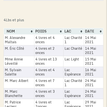
4Lbs et plus
NOM
POIDS
LAC
DATE
M. Alexandre
4 livres et 4
Lac Charité
14 Mai
Maltais
onces
1
2021
M. Éric Côté
4 livres et 2
Lac Charité
14 Mai
onces
2021
Mme Annie
4 livres et 13
Lac Light
15 Mai
Léveillé
onces
2021
M. Sylvain
4 livres et 4
Lac
16 Mai
Salette
onces
Espérance
2021
M. Marc Albert
4 livres et 7
Lac Charité
24 Mai
onces
1
2021
M. Marc
4 livres et 3
Lac
24 Mai
Blanchette
onces
Espérance
2021
M. Patrice
4 livres et
Lac
29 Mai
Leclerc
7onces
Espérance
2021