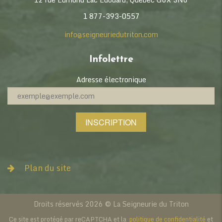
1 877-393-0557
info@seigneuriedutriton.com
Infolettre
Adresse électronique
INSCRIPTION
Plan du site
À PROPOS
L’identité Triton
Droits réservés 2026 © La Seigneurie du Triton
Mission & vision
Ce site est protégé par reCAPTCHA et la
politique de confidentialité
et