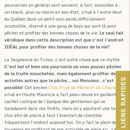
pourvoiries en général sont souvent, à tort, associées à :
un shack, plus ou moins en bon état, situé à l’autre bout
du Québec dans un petit coin perdu difficilement
accessible, réservé à une gang de boys qui sont là pour
pêcher et profiter des bonnes choses de la vie.
Le seul fait
véridique dans cette description est que c’est l’endroit
IDÉAL pour profiter des bonnes choses de la vie!!
La Seigneurie du Triton, c’est autre chose que ce mythe.
C’est bel et bien une pourvoirie où vous pouvez pêcher
de la truite mouchetée, mais également profiter des
LIENS RAPIDES
activités autres que la pêche… oui Monsieur, c’est
possible!
Cet ancien
Club Privé de Pêche et de Chasse
situé en Haute-Mauricie a fait peau neuve en gardant le
cachet rustique de l’époque des gentlemen qui se
baladaient dans nos forêts, mais en y ajoutant une touche
chic afin de plaire à tout l’éventail de clientèle
fréquentant l’endroit aujourd’hui. On y fait le plein de
souvenirs en profitant de nos activités de plein air. La