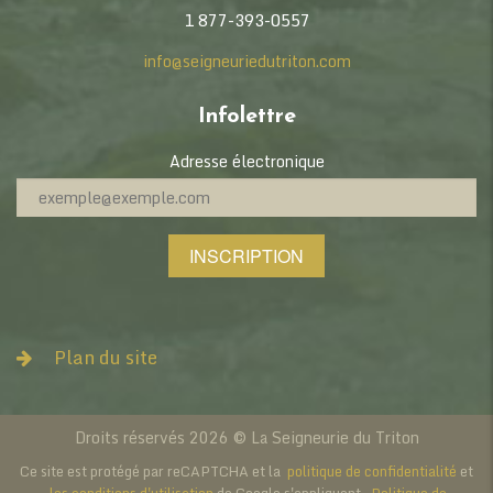
1 877-393-0557
info@seigneuriedutriton.com
Infolettre
Adresse électronique
INSCRIPTION
Plan du site
À PROPOS
L’identité Triton
Droits réservés 2026 © La Seigneurie du Triton
Mission & vision
Ce site est protégé par reCAPTCHA et la
politique de confidentialité
et
Notre historique
les conditions d'utilisation
de Google s'appliquent.
Politique de