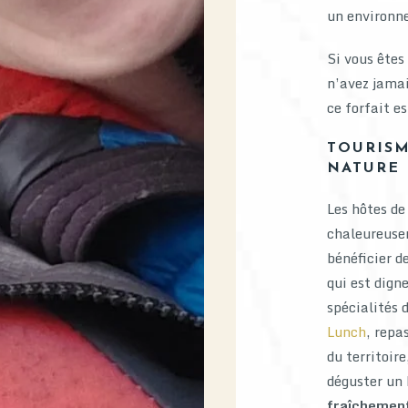
un environne
Si vous êtes
n’avez jamai
ce forfait es
TOURISM
NATURE
Les hôtes de
chaleureusem
bénéficier d
qui est dign
spécialités 
Lunch
, repa
du territoire
déguster un 
fraîchemen