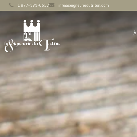
1 877-393-0557
info@seigneuriedutriton.com
À