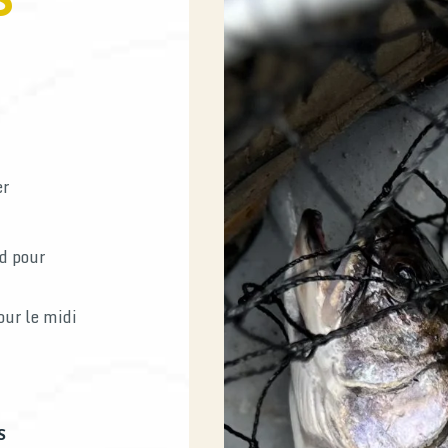
S
er
rd pour
our le midi
AS