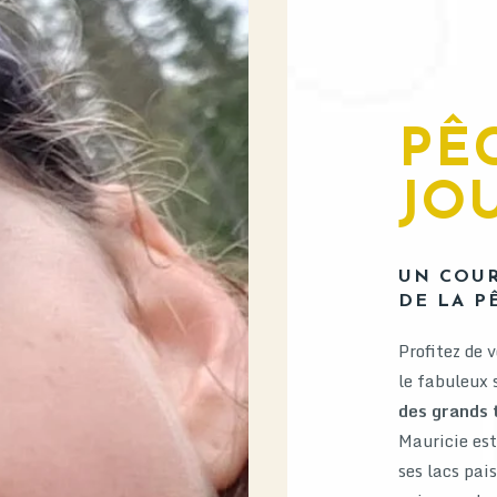
PÊ
JO
UN COUR
DE LA P
Profitez de 
le fabuleux 
des grands 
Mauricie est
ses lacs pais