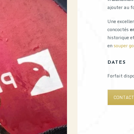
ajouter au f
Une excellen
concoctés
en
historique e
en
souper g
DATES
Forfait disp
CONTACT