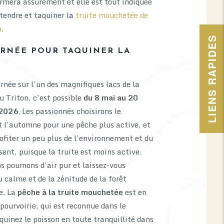
rmera assurément et elle est tout indiquée
tendre et taquiner la
truite mouchetée de
n
.
LIENS RAPIDES
RNÉE POUR TAQUINER LA
urnée sur l’un des magnifiques lacs de la
u Triton, c’est possible
du 8 mai au 20
 2026
. Les passionnés choisirons le
 l’automne pour une pêche plus active, et
rofiter un peu plus de l’environnement et du
nt, puisque la truite est moins active.
s poumons d’air pur et laissez-vous
 calme et de la zénitude de la forêt
e. La
pêche à la truite mouchetée
est en
 pourvoirie, qui est reconnue dans le
uinez le poisson en toute tranquillité dans