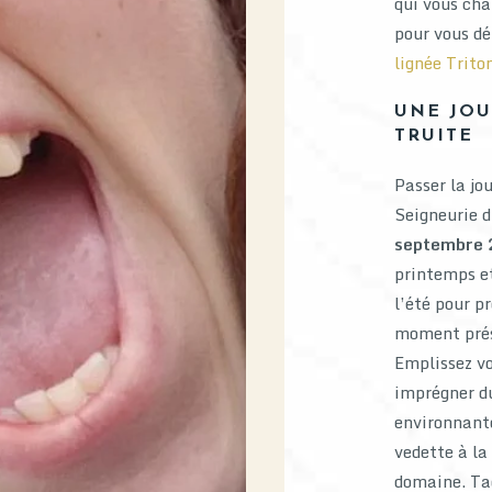
qui vous cha
pour vous dé
lignée Trito
UNE JOU
TRUITE
Passer la jo
Seigneurie d
septembre
printemps et
l’été pour p
moment prése
Emplissez vo
imprégner du
environnant
vedette à la
domaine. Taq