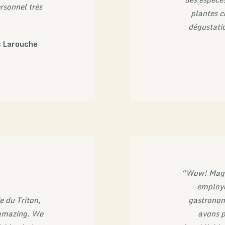
rsonnel très
plantes c
dégustatio
c Larouche
“Wow! Magni
employé
e du Triton,
gastronom
 amazing. We
avons p