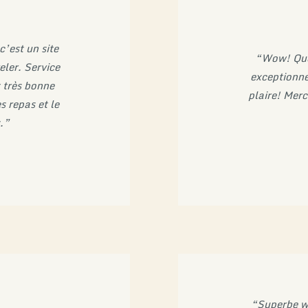
c’est un site
“Wow! Quel
ler. Service
exceptionne
t très bonne
plaire! Mer
s repas et le
.”
“Superbe we