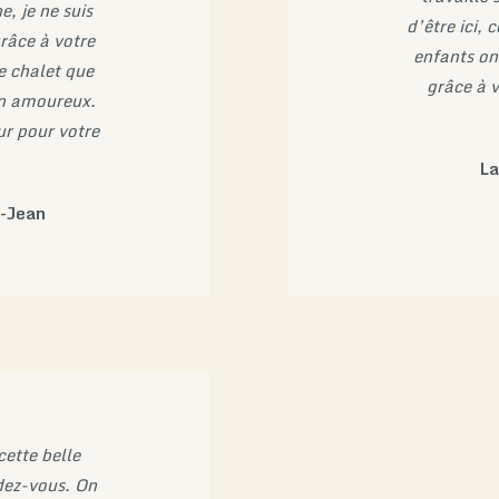
e, je ne suis
d’être ici, 
grâce à votre
enfants ont
e chalet que
grâce à v
on amoureux.
r pour votre
La
t-Jean
ette belle
ndez-vous. On