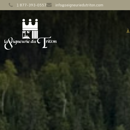
1 877-393-0557
info@seigneuriedutriton.com
À