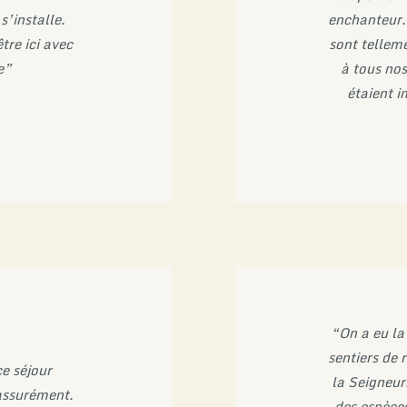
s’installe.
enchanteur. 
tre ici avec
sont telleme
e”
à tous nos
étaient 
“On a eu la
sentiers de
e séjour
la Seigneur
assurément.
des espèces