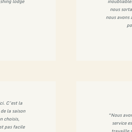
ishing lodge
inoubliables
nous sorta
nous avons a
po
i. C’est la
 de la saison
“Nous avons
 choisis,
service e
t pas facile
travaille 