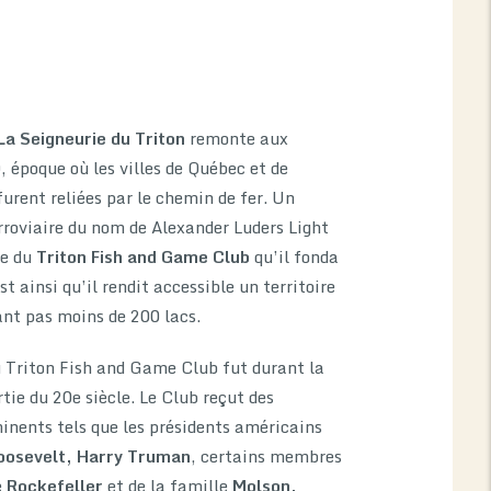
La Seigneurie du Triton
remonte aux
 époque où les villes de Québec et de
urent reliées par le chemin de fer. Un
rroviaire du nom de Alexander Luders Light
re du
Triton Fish and Game Club
qu’il fonda
t ainsi qu’il rendit accessible un territoire
nt pas moins de 200 lacs.
u Triton Fish and Game Club fut durant la
tie du 20e siècle. Le Club reçut des
nents tels que les présidents américains
oosevelt, Harry Truman
, certains membres
e
Rockefeller
et de la famille
Molson,