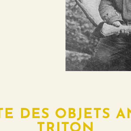
E DES OBJETS A
TRITON