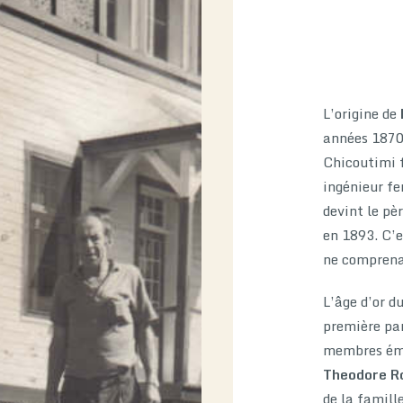
L’origine de
années 1870,
Chicoutimi f
ingénieur fe
devint le pè
en 1893. C’es
ne comprena
L’âge d’or d
première par
membres émi
Theodore R
de la famill