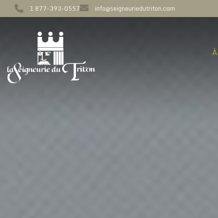
1 877-393-0557
info@seigneuriedutriton.com
À