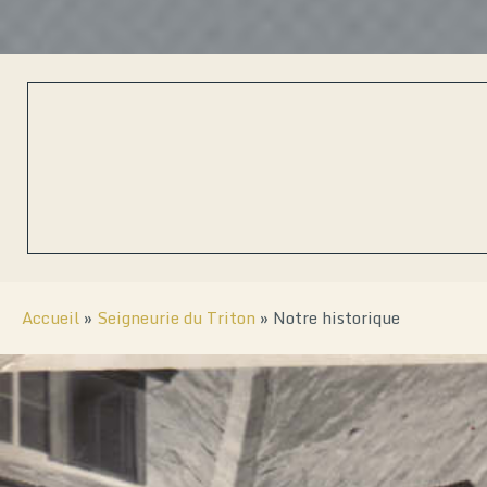
Accueil
»
Seigneurie du Triton
»
Notre historique